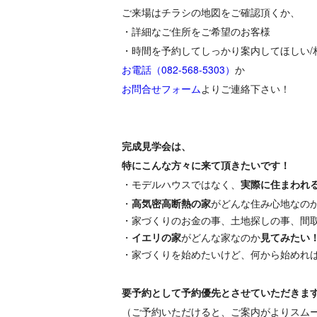
ご来場はチラシの地図をご確認頂くか、
・詳細なご住所をご希望のお客様
・時間を予約してしっかり案内してほしい/
お電話（082-568-5303）
か
お問合せフォーム
よりご連絡下さい！
完成見学会は、
特にこんな方々に来て頂きたいです！
・モデルハウスではなく、
実際に住まわれ
・
高気密高断熱の家
がどんな住み心地なの
・家づくりのお金の事、土地探しの事、間
・
イエリの家
がどんな家なのか
見てみたい
・家づくりを始めたいけど、何から始めれ
要予約として予約優先とさせていただきま
（ご予約いただけると、ご案内がよりスム