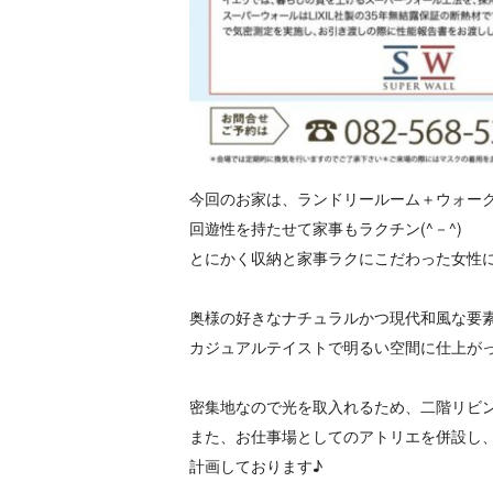
今回のお家は、ランドリールーム＋ウォー
回遊性を持たせて家事もラクチン(^－^)
とにかく収納と家事ラクにこだわった女性
奥様の好きなナチュラルかつ現代和風な要
カジュアルテイストで明るい空間に仕上が
密集地なので光を取入れるため、二階リビ
また、お仕事場としてのアトリエを併設し
計画しております♪