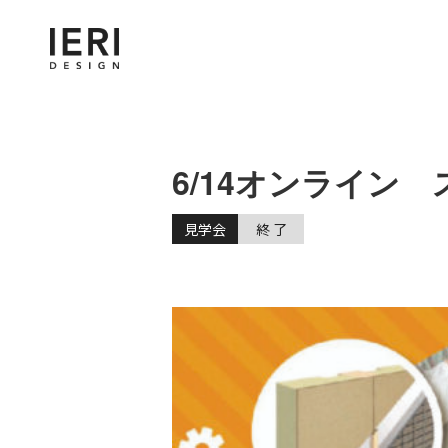
6/14オンライン
見学会
終 了