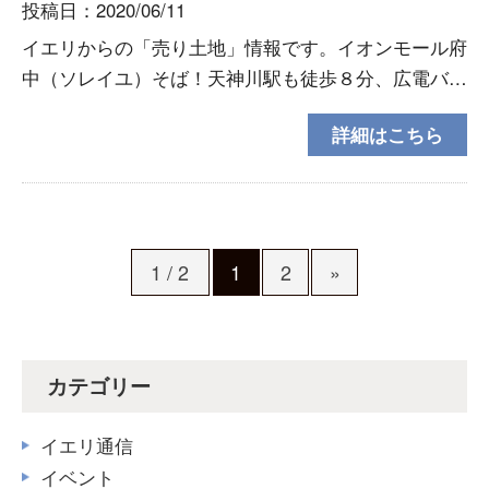
投稿日：2020/06/11
イエリからの「売り土地」情報です。イオンモール府
中（ソレイユ）そば！天神川駅も徒歩８分、広電バス
停の府中大橋まで徒歩３分で便利な場所になります。
詳細はこちら
実測49坪あり、イエリの建築条件付きとなっており
ます。お
1 / 2
1
2
»
カテゴリー
イエリ通信
イベント