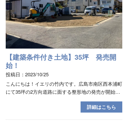
【建築条件付き土地】35坪 発売開
始！
投稿日：2023/10/25
こんにちは！イエリの竹内です。広島市南区西本浦町
にて35坪の2方向道路に面する整形地の発売が開始に
なりました。昨日、10/24～SUUMOにて広告スター
詳細はこちら
トしました(^－^)SUUMO 西本浦町土地情報