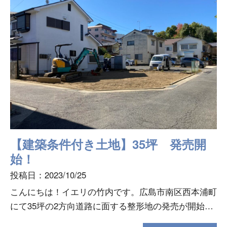
【建築条件付き土地】35坪 発売開
始！
投稿日：2023/10/25
こんにちは！イエリの竹内です。広島市南区西本浦町
にて35坪の2方向道路に面する整形地の発売が開始に
なりました。昨日、10/24～SUUMOにて広告スター