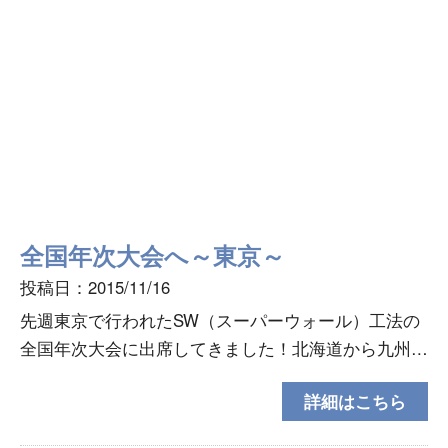
全国年次大会へ～東京～
投稿日：2015/11/16
先週東京で行われたSW（スーパーウォール）工法の
全国年次大会に出席してきました！北海道から九州ま
での工務店・販売店・メーカーの７３０名が参加しま
詳細はこちら
した★↓奥が見えません！！！(ー_ー)!!参加は二度目
で