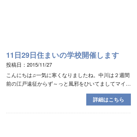
11日29日住まいの学校開催します
投稿日：2015/11/27
こんにちは♫一気に寒くなりましたね。中川は２週間
前の江戸遠征からず～っと風邪をひいてましてマイコ
プラズマやら百日咳を調べられております…結果は１
詳細はこちら
週間後ってその頃には治ってるかもです(ーー゛)さ
て、この