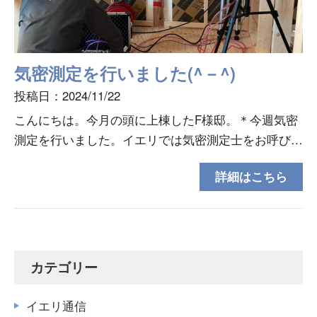
気密測定を行いました(^－^)
投稿日：2024/11/22
こんにちは。今月の頭に上棟したF様邸。＊今週気密
測定を行いました。イエリでは気密測定士をお呼びし
て全棟測定しており、気密性能C値＝0.5以下を標準
詳細はこちら
性能としています。いざ、測定。部屋の空気を抜いて
いって
カテゴリー
イエリ通信