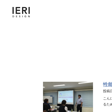
性
投稿日
こん
るた
では