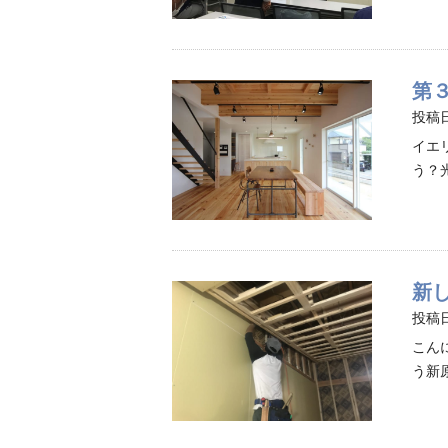
第
投稿日
イエ
う？
エネ
新
投稿日
こん
う新
督で