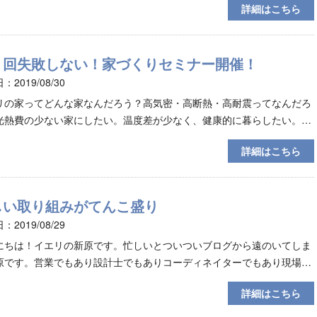
詳細はこちら
３回失敗しない！家づくりセミナー開催！
：2019/08/30
リの家ってどんな家なんだろう？高気密・高断熱・高耐震ってなんだろ
光熱費の少ない家にしたい。温度差が少なく、健康的に暮らしたい。省
基準に対応した家づくりをしたいけど、省エネ基準ってよく分から
詳細はこちら
しい取り組みがてんこ盛り
：2019/08/29
にちは！イエリの新原です。忙しいとついついブログから遠のいてしま
原です。営業でもあり設計士でもありコーディネイターでもあり現場監
もある私は時間配分が超下手くそなため、現場が忙しいと現場現場
詳細はこちら