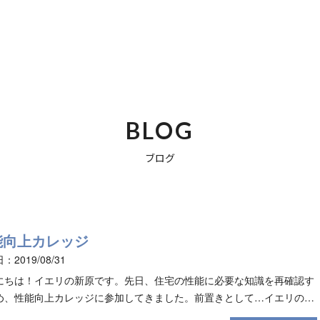
BLOG
ブログ
能向上カレッジ
：2019/08/31
にちは！イエリの新原です。先日、住宅の性能に必要な知識を再確認す
め、性能向上カレッジに参加してきました。前置きとして…イエリの家
、お引き渡しの際に「性能報告書」と呼ばれるお家の成績表をお渡